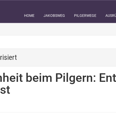
HOME
JAKOBSWEG
PILGERWEGE
AUSR
isiert
enheit beim Pilgern: E
st