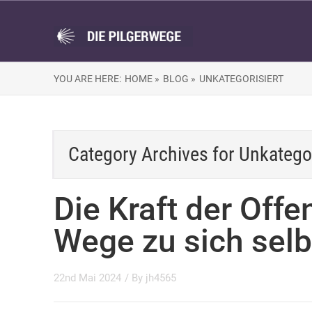
YOU ARE HERE:
HOME »
BLOG »
UNKATEGORISIERT
Category Archives for
Unkategor
Die Kraft der Off
Wege zu sich selb
22nd Mai 2024
/ By
jh4565